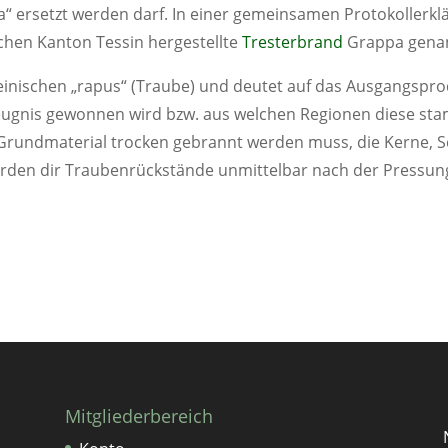
“ ersetzt werden darf. In einer gemeinsamen Protokollerkl
chen Kanton Tessin hergestellte
Tresterbrand
Grappa genan
einischen „rapus“ (Traube) und deutet auf das Ausgangspro
ugnis gewonnen wird bzw. aus welchen Regionen diese stam
as Grundmaterial trocken gebrannt werden muss, die Kerne, S
erden dir Traubenrückstände unmittelbar nach der Pressung
Mitgliederbereich