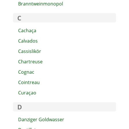
Branntweinmonopol
C
Cachaça
Calvados
Cassislikör
Chartreuse
Cognac
Cointreau
Curaçao
D
Danziger Goldwasser