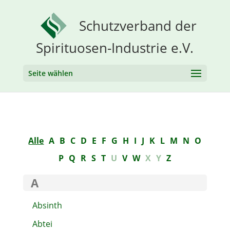
Schutzverband der
Spirituosen-Industrie e.V.
Seite wählen
Alle
A
B
C
D
E
F
G
H
I
J
K
L
M
N
O
P
Q
R
S
T
U
V
W
X
Y
Z
A
Absinth
Abtei